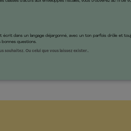
s classes d’actifs aux enveloppes fiscales, vous trouverez au fil de vo
t écrit dans un langage déjargonné, avec un ton parfois drôle et toujour
es bonnes questions.
 souhaitez. Ou celui que vous laissez exister..