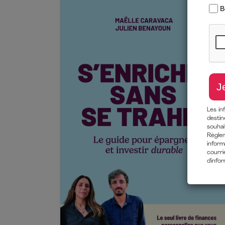
Les in
destin
souha
Règlem
inform
courri
d'info