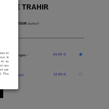
ANS SE TRAHIR
tir durable
ulien BENAYOUN
(auteur)
24,90 €
 225
360 Pages
tées et
PDF]
vous le
12,99 €
 et au
Téléchargement
ion aux
ant par
S. Plus