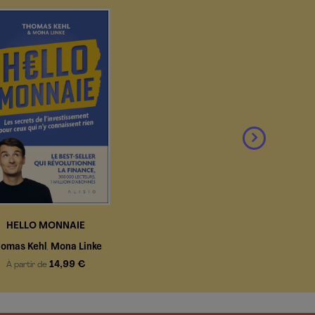
HELLO MONNAIE
omas Kehl
Mona Linke
,
14,99 €
À partir de