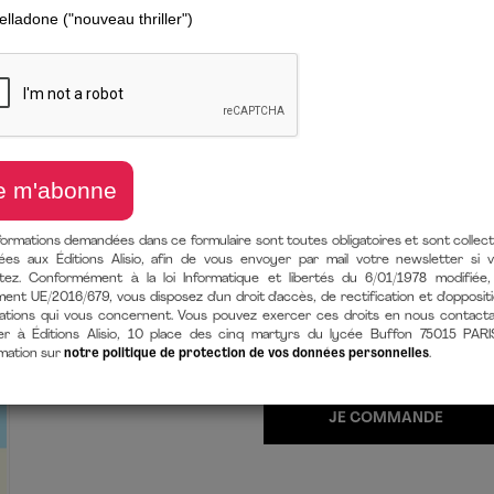
S'ENRICHIR S
Le guide pour épargner et inves
de
Maëlle CARAVACA
(auteur),
J
6 novembre 2025
LIVRE PAPIER
9782379354373
Format 145 X
En stock
formations demandées dans ce formulaire sont toutes obligatoires et sont collec
EBOOK [EPUB + MOBI/KINDLE + 
ées aux Éditions Alisio, afin de vous envoyer par mail votre newsletter si 
itez. Conformément à la loi Informatique et libertés du 6/01/1978 modifiée,
9782379355325
360 Pages
ent UE/2016/679, vous disposez d'un droit d'accès, de rectification et d'opposit
après achat
ations qui vous concernent. Vous pouvez exercer ces droits en nous contact
er à Éditions Alisio, 10 place des cinq martyrs du lycée Buffon 75015 PARI
rmation sur
notre politique de protection de vos données personnelles
.