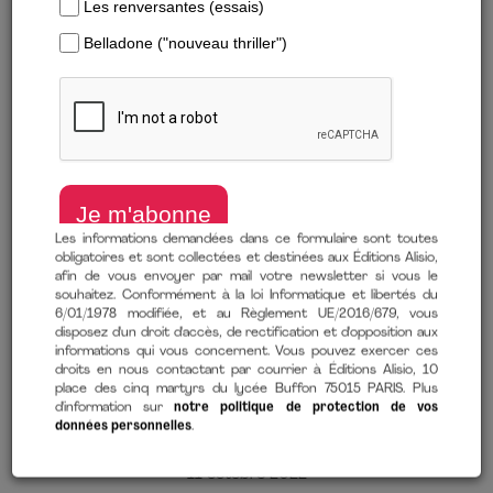
Les informations demandées dans ce formulaire sont toutes
obligatoires et sont collectées et destinées aux Éditions Alisio,
afin de vous envoyer par mail votre newsletter si vous le
souhaitez. Conformément à la loi Informatique et libertés du
6/01/1978 modifiée, et au Règlement UE/2016/679, vous
Télécharger un extrait
disposez d'un droit d'accès, de rectification et d'opposition aux
informations qui vous concernent. Vous pouvez exercer ces
droits en nous contactant par courrier à Éditions Alisio, 10
10 clés pour agir d'ici 2050
place des cinq martyrs du lycée Buffon 75015 PARIS. Plus
de
Tom Fletcher
(auteur)
d'information sur
notre politique de protection de vos
données personnelles
.
11 octobre 2022