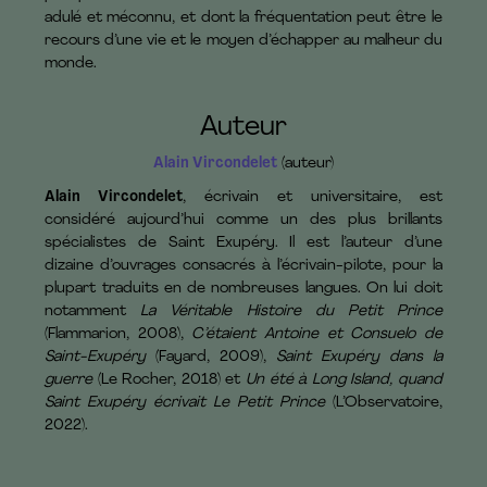
adulé et méconnu, et dont la fréquentation peut être le
recours d’une vie et le moyen d’échapper au malheur du
monde.
Auteur
Alain Vircondelet
(auteur)
Alain Vircondelet
, écrivain et universitaire, est
considéré aujourd’hui comme un des plus brillants
spécialistes de Saint Exupéry. Il est l’auteur d’une
dizaine d’ouvrages consacrés à l’écrivain-pilote, pour la
plupart traduits en de nombreuses langues. On lui doit
notamment
La Véritable Histoire du Petit Prince
(Flammarion, 2008),
C’étaient Antoine et Consuelo de
Saint-Exupéry
(Fayard, 2009),
Saint Exupéry dans la
guerre
(Le Rocher, 2018) et
Un été à Long Island, quand
Saint Exupéry écrivait Le Petit Prince
(L’Observatoire,
2022).