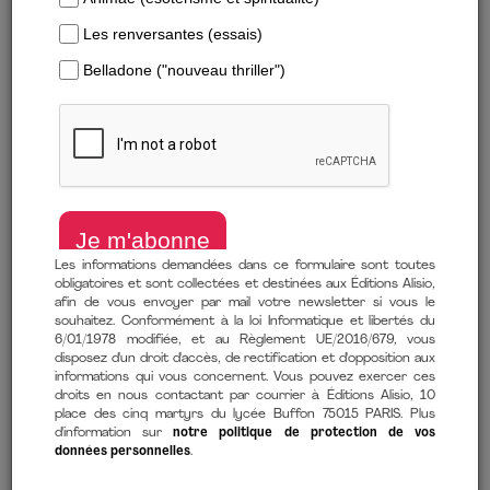
Télécharger un extrait
Les informations demandées dans ce formulaire sont toutes
obligatoires et sont collectées et destinées aux Éditions Alisio,
afin de vous envoyer par mail votre newsletter si vous le
de
Alain Vircondelet
(auteur)
souhaitez. Conformément à la loi Informatique et libertés du
6/01/1978 modifiée, et au Règlement UE/2016/679, vous
2 mai 2024
disposez d'un droit d'accès, de rectification et d'opposition aux
informations qui vous concernent. Vous pouvez exercer ces
Comment lire mon ebook ?
droits en nous contactant par courrier à Éditions Alisio, 10
place des cinq martyrs du lycée Buffon 75015 PARIS. Plus
d'information sur
notre politique de protection de vos
données personnelles
.