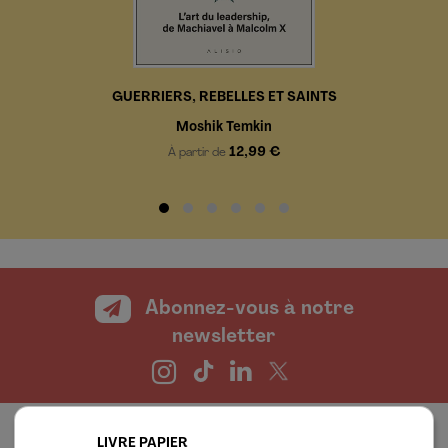
GUERRIERS, REBELLES ET SAINTS
Moshik Temkin
12,99 €
À partir de
Abonnez-vous à notre
newsletter
LIVRE PAPIER