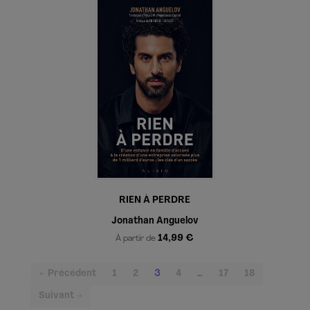
RIEN À PERDRE
Jonathan Anguelov
14,99 €
À partir de
(current)
← Précédent
1
2
3
4
…
17
18
Suivant →