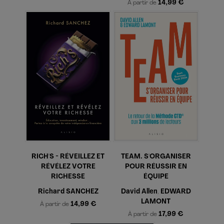
14,99 €
À partir de
RICH'S - RÉVEILLEZ ET
TEAM. S'ORGANISER
RÉVÉLEZ VOTRE
POUR RÉUSSIR EN
RICHESSE
ÉQUIPE
Richard SANCHEZ
David Allen
EDWARD
,
LAMONT
14,99 €
À partir de
17,99 €
À partir de