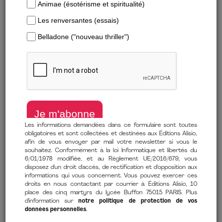
AU NOM DU CLAN
GUERRIERS, REBELLES
Les informations demandées dans ce formulaire sont toutes
ET SAINTS
obligatoires et sont collectées et destinées aux Éditions Alisio,
Philippe Spanghero
afin de vous envoyer par mail votre newsletter si vous le
Moshik Temkin
12,99 €
À partir de
souhaitez. Conformément à la loi Informatique et libertés du
12,99 €
À partir de
6/01/1978 modifiée, et au Règlement UE/2016/679, vous
disposez d'un droit d'accès, de rectification et d'opposition aux
informations qui vous concernent. Vous pouvez exercer ces
droits en nous contactant par courrier à Éditions Alisio, 10
place des cinq martyrs du lycée Buffon 75015 PARIS. Plus
d'information sur
notre politique de protection de vos
données personnelles
.