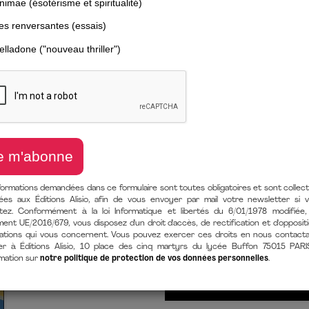
TOUT LE MOND
CHANCE DE Q
Plus libre, plus heureux et moin
de
Olivier Roland
(auteur),
Éric
25 avril 2025
LIVRE PAPIER
9782379354304
Format 164 X
formations demandées dans ce formulaire sont toutes obligatoires et sont collec
600 Pages
En stock
ées aux Éditions Alisio, afin de vous envoyer par mail votre newsletter si 
itez. Conformément à la loi Informatique et libertés du 6/01/1978 modifiée,
EBOOK [EPUB + MOBI/KINDLE + 
ent UE/2016/679, vous disposez d'un droit d'accès, de rectification et d'opposit
9782379355257
600 Pages
ations qui vous concernent. Vous pouvez exercer ces droits en nous contact
er à Éditions Alisio, 10 place des cinq martyrs du lycée Buffon 75015 PARI
après achat
rmation sur
notre politique de protection de vos données personnelles
.