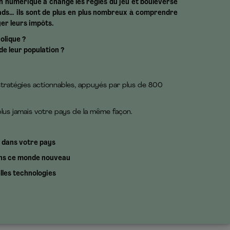
n numérique a changé les règles du jeu et bouleverse
mads… ils sont de plus en plus nombreux à comprendre
yer leurs impôts.
olique ?
e leur population ?
stratégies actionnables, appuyés par plus de 800
 plus jamais votre pays de la même façon.
 dans votre pays
dans ce monde nouveau
lles technologies