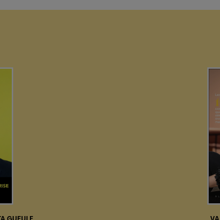
TA GUEULE
VA