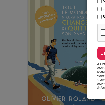
Les in
destin
souha
Règlem
inform
courri
d'info