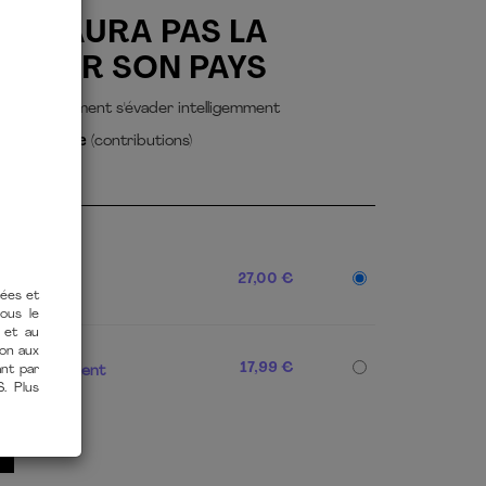
E N'AURA PAS LA
UITTER SON PAYS
s taxé : comment s'évader intelligemment
 Larchevêque
(contributions)
27,00 €
 232
tées et
vous le
 et au
PDF]
ion aux
17,99 €
Téléchargement
ant par
S. Plus