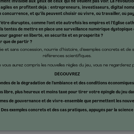
ent invisible aux yeux de ceux qui ne veulent pas voir. La révolutio
 agiles en profitent déjà : entrepreneurs, investisseurs, digital no
concurrence, et qu’ils peuvent choisir où vivre, où travailler, où pa
’être disruptés, comme l’ont été autrefois les empires et l’Église cath
s tentés de mettre en place une surveillance numérique dystopique d
our gagner en liberté, en sécurité et en prospérité ?
r que de partir ?
 et sans concession, nourrie d’histoire, d’exemples concrets et de 
références scientifiques.
ue vous aurez compris les nouvelles règles du jeu, vous ne regarderez
DÉCOUVREZ
ondes de la dégradation de l’ambiance et des conditions économiques
 libre, plus heureux et moins taxé pour tirer votre épingle du jeu 
rmes de gouvernance et de vivre-ensemble que permettent les nouve
Des exemples concrets et des cas pratiques, appuyés par la science